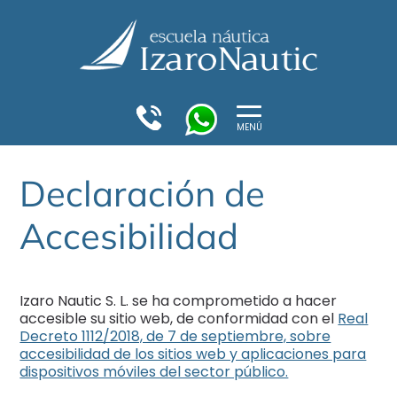
S
S
S
S
a
a
a
a
l
l
l
l
t
t
t
t
a
a
a
a
r
r
a
a
r
r
l
l
a
a
MENÚ
a
c
l
l
c
u
c
p
a
e
b
r
u
i
Declaración de
e
p
e
e
c
o
r
d
e
d
Accesibilidad
p
e
r
e
a
l
o
l
d
a
d
a
e
p
e
p
l
á
Izaro Nautic S. L. se ha comprometido a hacer
l
á
a
g
p
i
accesible su sitio web, de conformidad con el
Real
a
g
á
n
Decreto 1112/2018, de 7 de septiembre, sobre
p
i
g
a
accesibilidad de los sitios web y aplicaciones para
á
n
i
dispositivos móviles del sector público.
g
a
n
a
i