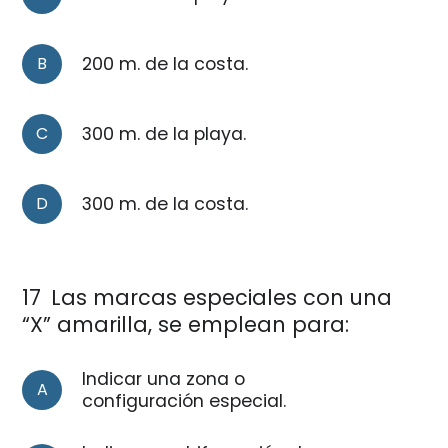
B
200 m. de la costa.
C
300 m. de la playa.
D
300 m. de la costa.
17
Las marcas especiales con una
“X” amarilla, se emplean para:
Indicar una zona o
A
configuración especial.