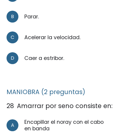
B
Parar.
C
Acelerar la velocidad.
D
Caer a estribor.
MANIOBRA (2 preguntas)
28
Amarrar por seno consiste en:
Encapillar el noray con el cabo
A
en banda